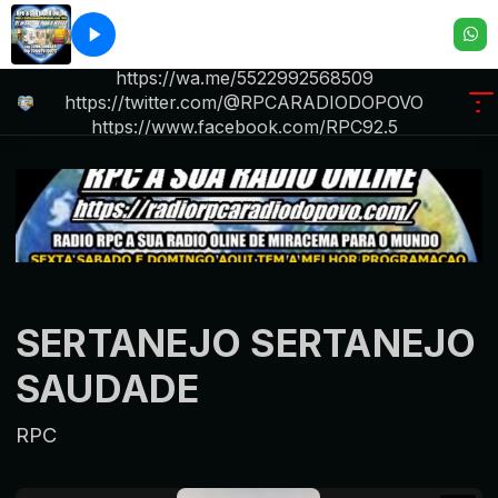
R P C .A RADIO DO POVO iktok.com/@rpc6234
https://wa.me/5522992568509
https://twitter.com/@RPCARADIODOPOVO
https://www.facebook.com/RPC92.5
.https://radiorpcara
SERTANEJO SERTANEJO
SAUDADE
RPC