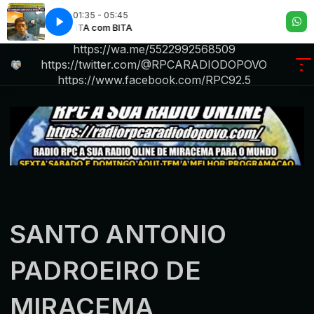
01:35 - 05:45
BITA com BITA
R P C .A RADIO DO POVO iktok.com/@rpc6234
https://wa.me/5522992568509
https://twitter.com/@RPCARADIODOPOVO
https://www.facebook.com/RPC92.5
.https://radiorpcara
SANTO ANTONIO
PADROEIRO DE
MIRACEMA