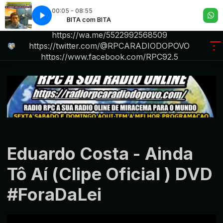
00:05 - 08:55
CAS
m BITA
BITA com BITA
6HORAS DE MUSICAS
R P C .A RADIO DO POVO iktok.com/@rpc6234
https://wa.me/5522992568509
https://twitter.com/@RPCARADIODOPOVO
https://www.facebook.com/RPC92.5
.https://radiorpcara
Eduardo Costa - Ainda
Tô Aí (Clipe Oficial ) DVD
#ForaDaLei